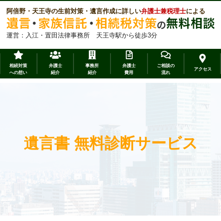
阿倍野・天王寺の生前対策・遺言作成に詳しい
弁護士兼税理士
による
運営：入江・置田法律事務所 天王寺駅から徒歩3分
相続対策
弁護士
事務所
弁護士
ご相談の
アクセス
への想い
紹介
紹介
費用
流れ
遺言書 無料診断サービス