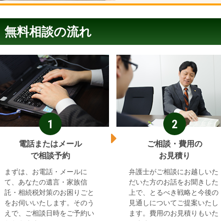
無料相談の流れ
1
2
電話またはメール
ご相談・費用の
で相談予約
お見積り
まずは、お電話・メールに
弁護士がご相談にお越しいた
て、あなたの遺言・家族信
だいた方のお話をお聞きした
託・相続税対策のお困りごと
上で、とるべき戦略と今後の
をお伺いいたします。そのう
見通しについてご提案いたし
えで、ご相談日時をご予約い
ます。費用のお見積りもいた