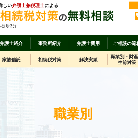
詳しい
弁護士兼税理士
による
徒歩3分
弁護士紹介
事務所紹介
弁護士費用
ご相談の流
職業別・財
家族信託
相続税対策
解決実績
生前対策
職業別