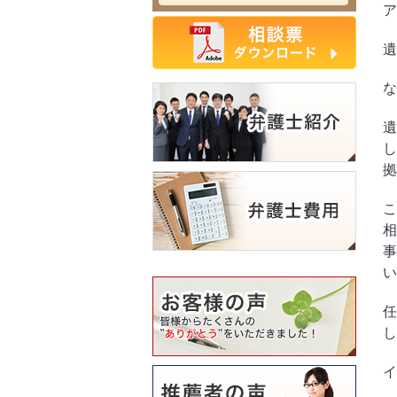
ア
遺
な
遺
し
拠
こ
相
事
い
任
し
イ