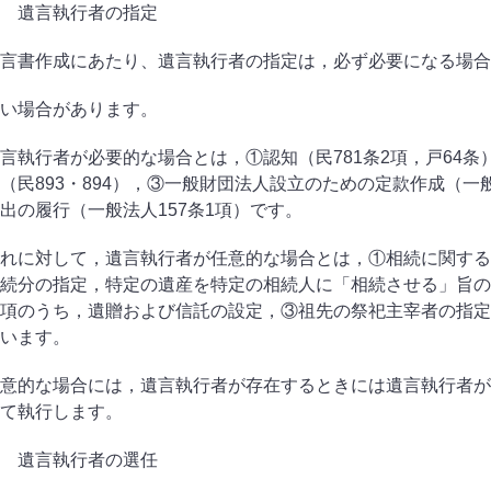
 遺言執行者の指定
言書作成にあたり、遺言執行者の指定は，必ず必要になる場合
い場合があります。
言執行者が必要的な場合とは，①認知（民
781
条
2
項，戸
64
条
（民
893
・
894
），③一般財団法人設立のための定款作成（一
出の履行（一般法人
157
条
1
項）です。
れに対して，遺言執行者が任意的な場合とは，①相続に関する
続分の指定，特定の遺産を特定の相続人に「相続させる」旨の
項のうち，遺贈および信託の設定，
③
祖先の祭祀主宰者の指定
います。
意的な場合には，遺言執行者が存在するときには遺言執行者が
て執行します。
 遺言執行者の選任