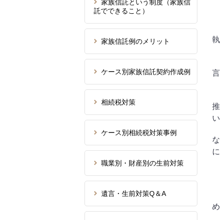
家族信託という制度（家族信
託でできること）
執
家族信託例のメリット
ケース別家族信託契約作成例
言
相続税対策
推
い
ケース別相続税対策事例
な
に
職業別・財産別の生前対策
遺言・生前対策Q＆A
め