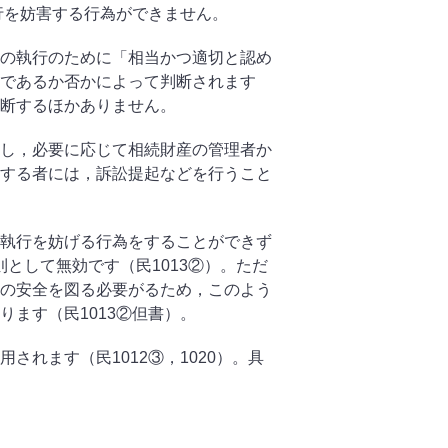
行を妨害する行為ができません。
の執行のために「相当かつ適切と認め
であるか否かによって判断されます
断するほかありません。
し，必要に応じて相続財産の管理者か
する者には，訴訟提起などを行うこと
執行を妨げる行為をすることができず
則として無効です（民
1013②
）。ただ
の安全を図る必要がるため，このよう
ります（民
1013
②但書）。
用されます（民
1012③
，
1020
）。具