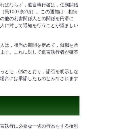
ばならず，遺言執行者は，任務開始
（民
1007
条
2
項）。この通知は，相続
の他の利害関係人との関係を円滑に
人に対して通知を行うことが望ましい
は，相当の期間を定めて，就職を承
ます。これに対して遺言執行者が確答
とも，⑵のとおり，諾否を明示しな
場合には承諾したものとみなされます
言執行に必要な一切の行為をする権利