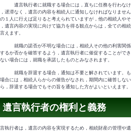
遺言執行者に就職する場合には，直ちに任務を行わなけれ
，遅滞なく，遺言の内容を相続人に通知しなければなりません
の１人に行えば足りると考えられていますが，他の相続人やそ
，遺言内容の実現に向けて協力を得る観点からは，全ての相続
言えます。
就職の諾否が不明な場合には，相続人その他の利害関係人
するか否かを確答するよう，遺言執行者に催促することができ
ない場合には，就職を承諾したものとみなされます。
就職を辞退する場合，通知は不要と解されています。もっ
場合には，相続人らからの催告がなされ，期間内に確答しない
ら，辞退する場合でもその旨を通知した方がよいといえます。
遺言執行者の権利と義務
言執行者は，遺言の内容を実現するため，相続財産の管理や遺