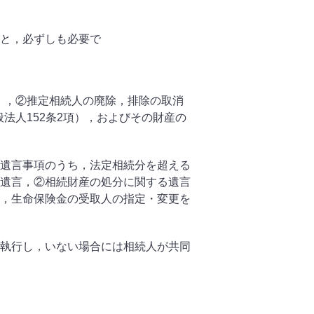
と，必ずしも必要で
），②推定相続人の廃除，排除の取消
般法人
152
条
2
項），およびその財産の
遺言事項のうち，法定相続分を超える
遺言，
②
相続財産の処分に関する遺言
，生命保険金の受取人の指定・変更を
執行し，いない場合には相続人が共同