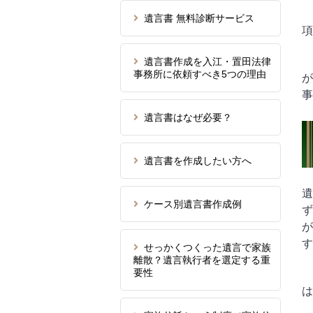
遺言書 無料診断サービス
項
遺言書作成を入江・置田法律
事務所に依頼すべき5つの理由
が
事
遺言書はなぜ必要？
遺言書を作成したい方へ
遺
ケース別遺言書作成例
ず
が
す
せっかくつくった遺言で家族
離散？遺言執行者を選定する重
要性
は