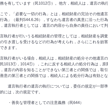
務を有しています（民
1012①
）。他方，相続人は，遺言の執
こで，「必要な一切の行為」とは，相続財産の完治その他遺言
行為」（最判
S44.6.26
），すなわち遺言者の真意に沿った行為
，遺言執行者としては，遺言の内容から自身の責任において判
言執行者が行いうる相続財産の管理としては，相続財産を調査
の引き渡しを受けるなどの行為が考えられ，さらにこれを妨害
できます。
言執行者がいる場合，相続人は，相続財産の処分その他遺言の
民
1013①
，
1014①
），これに反する相続人の処分行為は，原
，遺言の内容を知ることができない第三者との関係では，取引
善意の第三者との関係では，相続人による処分行為は有効とな
遺言執行者の遺言の執行については，委任の規定が一部準
的には，次の規定です。
・善良な管理者としての注意義務（民
644
）