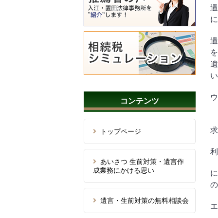
遺
に
遺
を
遺
い
ウ
コンテンツ
求
トップページ
利
あいさつ 生前対策・遺言作
成業務にかける思い
に
の
遺言・生前対策の無料相談会
エ