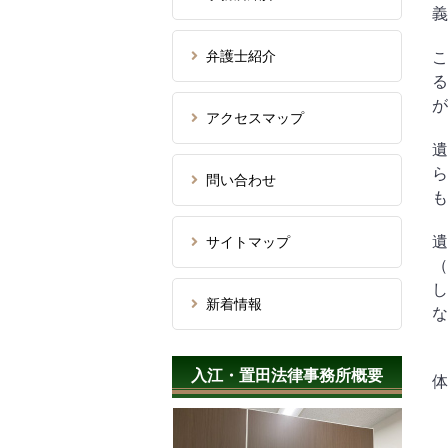
義
弁護士紹介
こ
る
が
アクセスマップ
遺
ら
問い合わせ
も
遺
サイトマップ
（
し
新着情報
な
入江・置田法律事務所概要
体