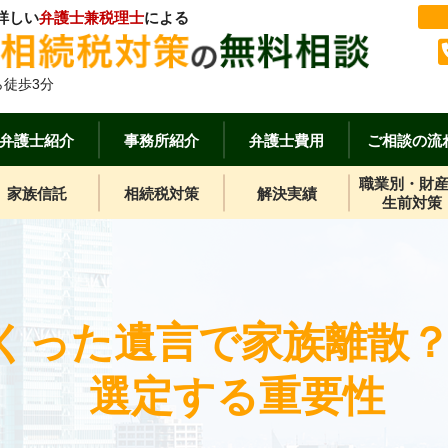
詳しい
弁護士兼税理士
による
徒歩3分
弁護士紹介
事務所紹介
弁護士費用
ご相談の流
職業別・財
家族信託
相続税対策
解決実績
生前対策
くった遺言で家族離散
選定する重要性