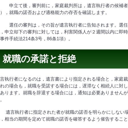
申立て後，審判前に，家庭裁判所は，遺言執行者の候補者
），就職の諾否および適格能力の存否を確認します。
選任の審判は，その旨が遺言執行者に告知されます。選任の
，申立却下の審判に対しては，利害関係人が２週間以内に即時
事件手続法
214
条
3
号，
86
条
1
項）。
就職の承諾と拒絶
言執行者になるのは，遺言書により指定される場合と，家庭裁
れの場合も，就職を受諾する場合には，遅滞なく相続人に対し
あります。就職を辞退する場合には，通知は必要ありませんが
。
遺言執行者に指定された者が就職の諾否を明らかにしない場
，相当の期間を定めて就職の諾否を確答するよう催告すること