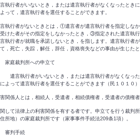
言執行者がいないとき，または遺言執行者がなくなったときに
よって，遺言執行者を選任することができます。
言執行者がないときとは，①遺言者が遺言執行者を指定しなか
受けた者がその指定をしなかったとき，③指定された遺言執行
言執行者が就職を承諾しないとき，を指します。遺言執行者が
て，死亡，失踪，解任，辞任，資格喪失などの事由が生じたと
 家庭裁判所への申立て
遺言執行者がいないとき，または遺言執行者がなくなったと
によって遺言執行者を選任することができます（民１０１０）
害関係人とは，相続人，受遺者，相続債権者，受遺者の債権者
関して法律上の利害関係を有する者です。申立てを行う裁判所
住所地）の家庭裁判所です（家事事件手続法
209
条
1
項）。
 審判手続