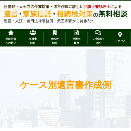
阿倍野・天王寺の生前対策・遺言作成に詳しい
弁護士兼税理士
による
運営：入江・置田法律事務所 天王寺駅から徒歩3分
相続対策
弁護士
事務所
弁護士
ご相談の
アクセス
への想い
紹介
紹介
費用
流れ
ケース別遺言書作成例