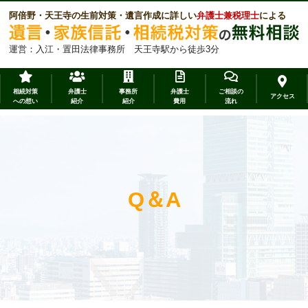
阿倍野・天王寺の生前対策・遺言作成に詳しい
弁護士兼税理士
による
運営：入江・置田法律事務所 天王寺駅から徒歩3分
相続対策
弁護士
事務所
弁護士
ご相談の
アクセス
への想い
紹介
紹介
費用
流れ
Q＆A