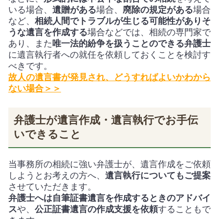
いる場合、
遺贈がある
場合、
廃除の規定がある
場合
など、
相続人間でトラブルが生じる可能性がありそ
うな遺言を作成する
場合などでは、相続の専門家で
あり、また
唯一法的紛争を扱うことのできる弁護士
に遺言執行者への就任を依頼しておくことを検討す
べきです。
故人の遺言書が発見され、どうすればよいかわから
ない場合＞＞
弁護士が遺言作成・遺言執行でお手伝
いできること
当事務所の相続に強い弁護士が、遺言作成をご依頼
しようとお考えの方へ、
遺言執行についてもご提案
させていただきます。
弁護士へは自筆証書遺言を作成するときのアドバイ
ス
や、
公正証書遺言の作成支援を依頼
することもで