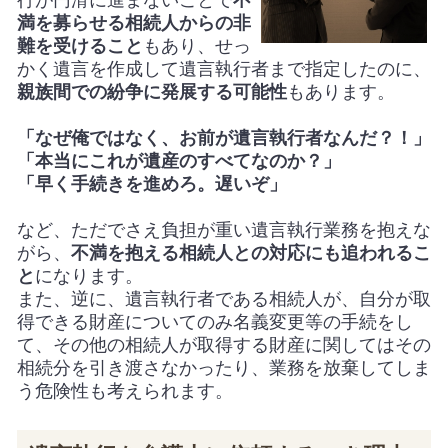
行が円滑に進まないことで
不
満を募らせる相続人からの非
難を受けること
もあり、せっ
かく遺言を作成して遺言執行者まで指定したのに、
親族間での紛争に発展する可能性
もあります。
「なぜ俺ではなく、お前が遺言執行者なんだ？！」
「本当にこれが遺産のすべてなのか？」
「早く手続きを進めろ。遅いぞ」
など、ただでさえ負担が重い遺言執行業務を抱えな
がら、
不満を抱える相続人との対応にも追われるこ
と
になります。
また、逆に、遺言執行者である相続人が、自分が取
得できる財産についてのみ名義変更等の手続をし
て、その他の相続人が取得する財産に関してはその
相続分を引き渡さなかったり、業務を放棄してしま
う危険性も考えられます。