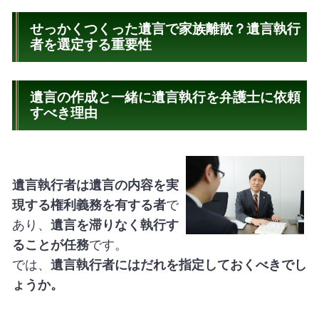
せっかくつくった遺言で家族離散？遺言執行
者を選定する重要性
遺言の作成と一緒に遺言執行を弁護士に依頼
すべき理由
遺言執行者は遺言の内容を実
現する権利義務を有する者
で
あり、
遺言を滞りなく執行す
ることが任務
です。
では、
遺言執行者にはだれを指定しておくべきでし
ょうか。