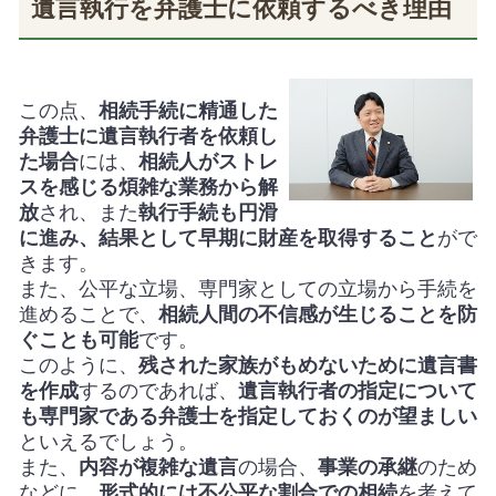
遺言執行を弁護士に依頼するべき理由
この点、
相続手続に精通した
弁護士に遺言執行者を依頼し
た場合
には、
相続人がストレ
スを感じる煩雑な業務から解
放
され、また
執行手続も円滑
に進み、
結果として早期に財産を取得
すること
がで
きます。
また、公平な立場、専門家としての立場から手続を
進めることで、
相続人間の不信感が生じることを防
ぐことも可能
です。
このように、
残された家族がもめないために遺言書
を作成
するのであれば、
遺言執行者の指定について
も専門家である弁護士を指定しておくのが望ましい
といえるでしょう。
また、
内容が複雑な遺言
の場合、
事業の承継
のため
などに、
形式的には不公平な割合での相続
を考えて