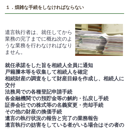
１．煩雑な手続をしなければならない
遺言執行者は、就任してから
業務の完了までに概ね次のよ
うな業務を行わなければなり
ません。
就任承諾をした旨を相続人全員に通知
戸籍謄本等を収集して相続人を確定
相続財産の調査をして財産目録を作成し、相続人に
交付
法務局での各種登記申請手続
各金融機関での預貯金等の解約・払戻し手続
証券会社での株式等の名義変更・売却手続
その他の財産の換価手続
遺言の執行状況の報告と完了の業務報告
遺言執行の妨害をしている者がいる場合はその者の