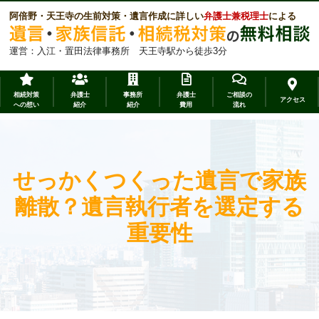
阿倍野・天王寺の生前対策・遺言作成に詳しい
弁護士兼税理士
による
運営：入江・置田法律事務所 天王寺駅から徒歩3分
相続対策
弁護士
事務所
弁護士
ご相談の
アクセス
への想い
紹介
紹介
費用
流れ
せっかくつくった遺言で家族
離散？遺言執行者を選定する
重要性