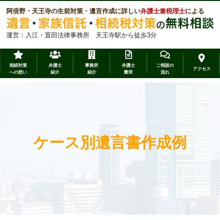
阿倍野・天王寺の生前対策・遺言作成に詳しい
弁護士兼税理士
による
運営：入江・置田法律事務所 天王寺駅から徒歩3分
相続対策
弁護士
事務所
弁護士
ご相談の
アクセス
への想い
紹介
紹介
費用
流れ
ケース別遺言書作成例