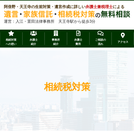
阿倍野・天王寺の生前対策・遺言作成に詳しい
弁護士兼税理士
による
運営：入江・置田法律事務所 天王寺駅から徒歩3分
相続対策
弁護士
事務所
弁護士
ご相談の
アクセス
への想い
紹介
紹介
費用
流れ
相続税対策