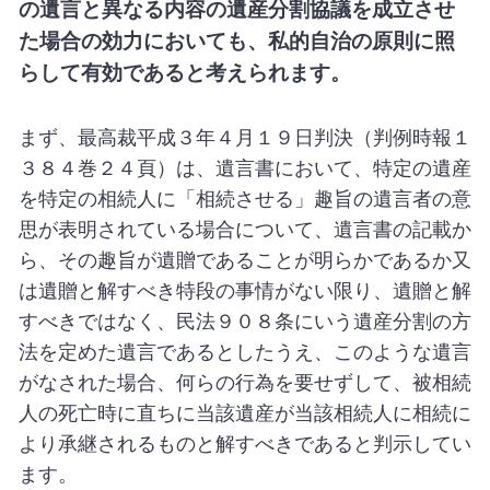
の遺言と異なる内容の遺産分割協議を成立させ
た場合の効力においても、私的自治の原則に照
らして有効であると考えられます。
まず、最高裁平成３年４月１９日判決（判例時報１
３８４巻２４頁）は、遺言書において、特定の遺産
を特定の相続人に「相続させる」趣旨の遺言者の意
思が表明されている場合について、遺言書の記載か
ら、その趣旨が遺贈であることが明らかであるか又
は遺贈と解すべき特段の事情がない限り、遺贈と解
すべきではなく、民法９０８条にいう遺産分割の方
法を定めた遺言であるとしたうえ、このような遺言
がなされた場合、何らの行為を要せずして、被相続
人の死亡時に直ちに当該遺産が当該相続人に相続に
より承継されるものと解すべきであると判示してい
ます。