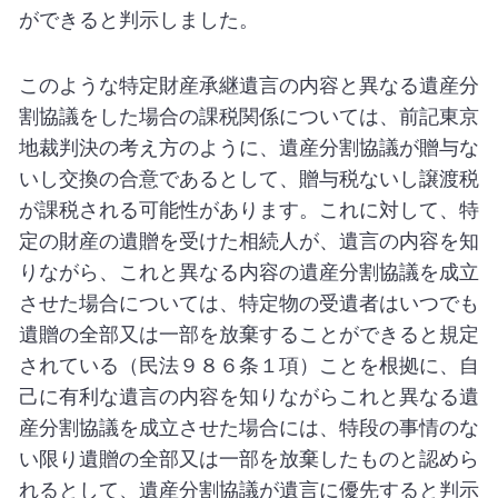
ができると判示しました。
このような特定財産承継遺言の内容と異なる遺産分
割協議をした場合の課税関係については、前記東京
地裁判決の考え方のように、遺産分割協議が贈与な
いし交換の合意であるとして、贈与税ないし譲渡税
が課税される可能性があります。これに対して、特
定の財産の遺贈を受けた相続人が、遺言の内容を知
りながら、これと異なる内容の遺産分割協議を成立
させた場合については、特定物の受遺者はいつでも
遺贈の全部又は一部を放棄することができると規定
されている（民法９８６条１項）ことを根拠に、自
己に有利な遺言の内容を知りながらこれと異なる遺
産分割協議を成立させた場合には、特段の事情のな
い限り遺贈の全部又は一部を放棄したものと認めら
れるとして、遺産分割協議が遺言に優先すると判示