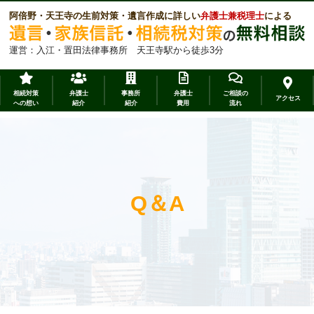
阿倍野・天王寺の生前対策・遺言作成に詳しい
弁護士兼税理士
による
運営：入江・置田法律事務所 天王寺駅から徒歩3分
相続対策
弁護士
事務所
弁護士
ご相談の
アクセス
への想い
紹介
紹介
費用
流れ
Q＆A