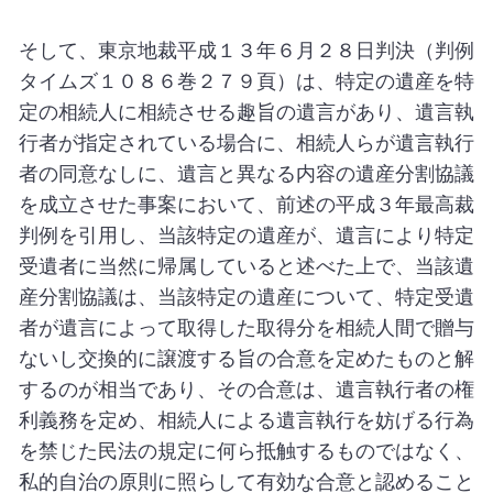
そして、東京地裁平成１３年６月２８日判決（判例
タイムズ１０８６巻２７９頁）は、特定の遺産を特
定の相続人に相続させる趣旨の遺言があり、遺言執
行者が指定されている場合に、相続人らが遺言執行
者の同意なしに、遺言と異なる内容の遺産分割協議
を成立させた事案において、前述の平成３年最高裁
判例を引用し、当該特定の遺産が、遺言により特定
受遺者に当然に帰属していると述べた上で、当該遺
産分割協議は、当該特定の遺産について、特定受遺
者が遺言によって取得した取得分を相続人間で贈与
ないし交換的に譲渡する旨の合意を定めたものと解
するのが相当であり、その合意は、遺言執行者の権
利義務を定め、相続人による遺言執行を妨げる行為
を禁じた民法の規定に何ら抵触するものではなく、
私的自治の原則に照らして有効な合意と認めること