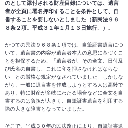
のとして添付される財産目録については、遺言
者が全頁に署名押印することを条件として、自
書することを要しないとしました（新民法９６
８条２項。平成３１年１月１３日施行。）。
かつての民法９６８条１項では、自筆証書遺言につ
いて、遺言書の内容が遺言者本人の意思に基づくこ
とを担保するため、「遺言者が、その全文、日付及
び氏名の自書し、これに印を押さなければならな
い」との厳格な規定がなされていました。しかしな
がら、一般に遺言書を作成しようとする人は高齢で
あり、特に財産が多岐にわたる場合などに全文を自
書するのは負担が大きく、自筆証書遺言を利用する
際の大きな障害となっていました。
そこで、平成３０年の民法改正により、自筆証書遺