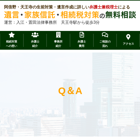
阿倍野・天王寺の生前対策・遺言作成に詳しい
弁護士兼税理士
による
運営：入江・置田法律事務所 天王寺駅から徒歩3分
相続対策
弁護士
事務所
弁護士
ご相談の
アクセス
への想い
紹介
紹介
費用
流れ
Q＆A