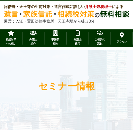
阿倍野・天王寺の生前対策・遺言作成に詳しい
弁護士兼税理士
による
運営：入江・置田法律事務所 天王寺駅から徒歩3分
相続対策
弁護士
事務所
弁護士
ご相談の
アクセス
への想い
紹介
紹介
費用
流れ
セミナー情報