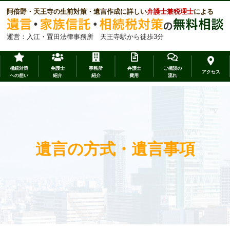
阿倍野・天王寺の生前対策・遺言作成に詳しい
弁護士兼税理士
による
運営：入江・置田法律事務所 天王寺駅から徒歩3分
相続対策
弁護士
事務所
弁護士
ご相談の
アクセス
への想い
紹介
紹介
費用
流れ
遺言の方式・遺言事項