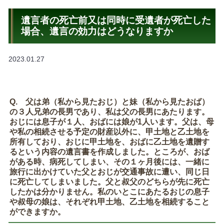
遺言者の死亡前又は同時に受遺者が死亡した
場合、遺言の効力はどうなりますか
2023.01.27
Q. 父は弟（私から見たおじ）と妹（私から見たおば）
の３人兄弟の長男であり、私は父の長男にあたります。
おじには息子が１人、おばには娘が1人います。父は、母
や私の相続させる予定の財産以外に、甲土地と乙土地を
所有しており、おじに甲土地を、おばに乙土地を遺贈す
るという内容の遺言書を作成しました。ところが、おば
がある時、病死してしまい、その１ヶ月後には、一緒に
旅行に出かけていた父とおじが交通事故に遭い、同じ日
に死亡してしまいました。父と叔父のどちらが先に死亡
したかは分かりません。私のいとこにあたるおじの息子
や叔母の娘は、それぞれ甲土地、乙土地を相続すること
ができますか。