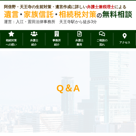
阿倍野・天王寺の生前対策・遺言作成に詳しい
弁護士兼税理士
による
運営：入江・置田法律事務所 天王寺駅から徒歩3分
相続対策
弁護士
事務所
弁護士
ご相談の
アクセス
への想い
紹介
紹介
費用
流れ
Q＆A