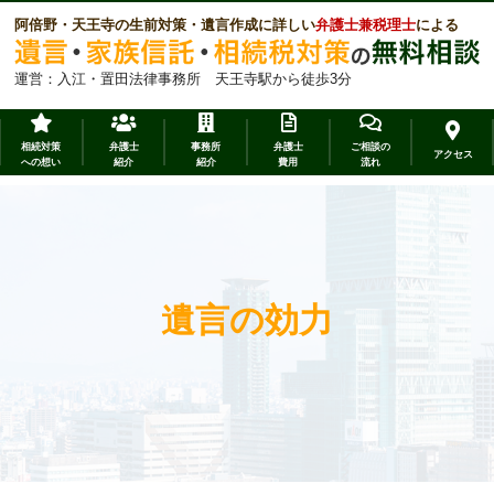
阿倍野・天王寺の生前対策・遺言作成に詳しい
弁護士兼税理士
による
運営：入江・置田法律事務所 天王寺駅から徒歩3分
相続対策
弁護士
事務所
弁護士
ご相談の
アクセス
への想い
紹介
紹介
費用
流れ
遺言の効力