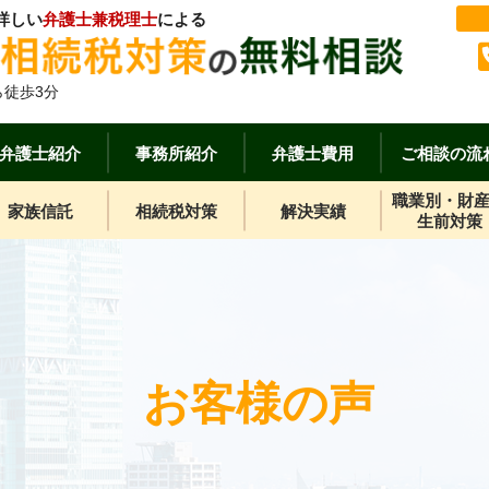
詳しい
弁護士兼税理士
による
徒歩3分
弁護士紹介
事務所紹介
弁護士費用
ご相談の流
職業別・財
家族信託
相続税対策
解決実績
生前対策
お客様の声