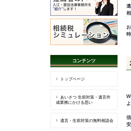
遺
相
お
時
コンテンツ
トップページ
W
あいさつ 生前対策・遺言作
成業務にかける思い
よ
信
遺言・生前対策の無料相談会
安