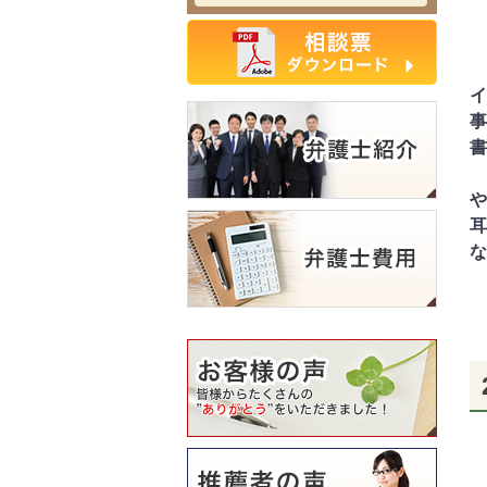
イ
事
書
や
耳
な