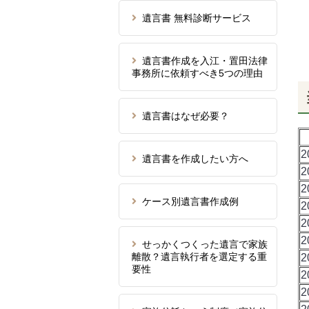
遺言書 無料診断サービス
遺言書作成を入江・置田法律
事務所に依頼すべき5つの理由
遺言書はなぜ必要？
2
遺言書を作成したい方へ
2
2
ケース別遺言書作成例
2
2
2
せっかくつくった遺言で家族
離散？遺言執行者を選定する重
2
要性
2
2