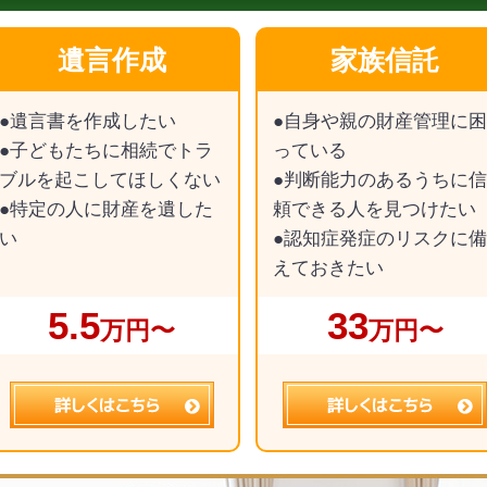
遺言作成
家族信託
●遺言書を作成したい
●自身や親の財産管理に困
●子どもたちに相続でトラ
っている
ブルを起こしてほしくない
●判断能力のあるうちに信
●特定の人に財産を遺した
頼できる人を見つけたい
い
●認知症発症のリスクに備
えておきたい
5.5
33
万円〜
万円〜