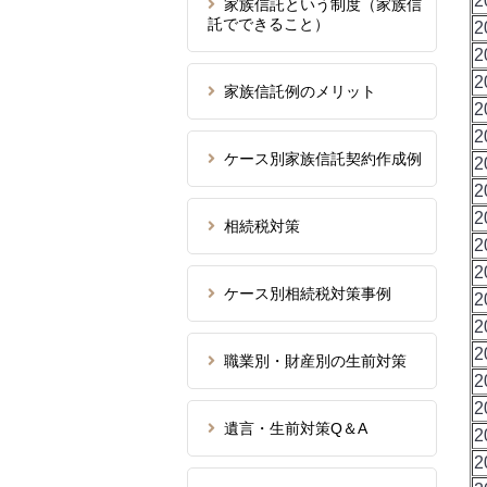
2
家族信託という制度（家族信
託でできること）
2
2
2
家族信託例のメリット
2
2
ケース別家族信託契約作成例
2
2
2
相続税対策
2
2
ケース別相続税対策事例
2
2
2
職業別・財産別の生前対策
2
2
遺言・生前対策Q＆A
2
2