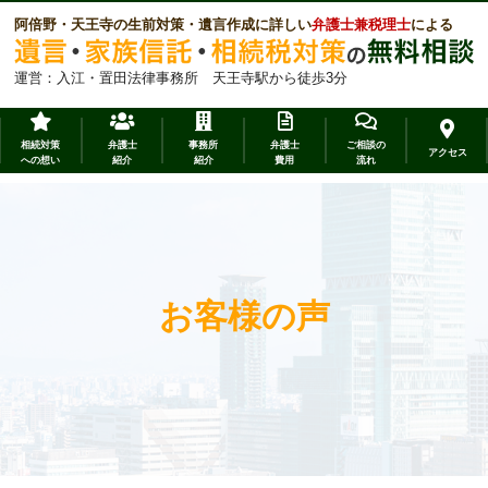
阿倍野・天王寺の生前対策・遺言作成に詳しい
弁護士兼税理士
による
運営：入江・置田法律事務所 天王寺駅から徒歩3分
相続対策
弁護士
事務所
弁護士
ご相談の
アクセス
への想い
紹介
紹介
費用
流れ
お客様の声