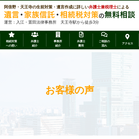
阿倍野・天王寺の生前対策・遺言作成に詳しい
弁護士兼税理士
による
運営：入江・置田法律事務所 天王寺駅から徒歩3分
相続対策
弁護士
事務所
弁護士
ご相談の
アクセス
への想い
紹介
紹介
費用
流れ
お客様の声